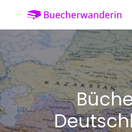
Skip
to
a
content
Büche
Deutschl