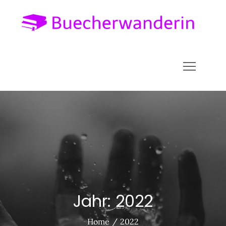
Skip
to
Bu
alles
content
über 
Welt 
Liter
Jahr:
2022
Home
2022