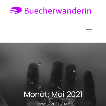
Skip
to
Bu
alles
content
über 
Welt 
Liter
Monat:
Mai 2021
Home
2021
Mai