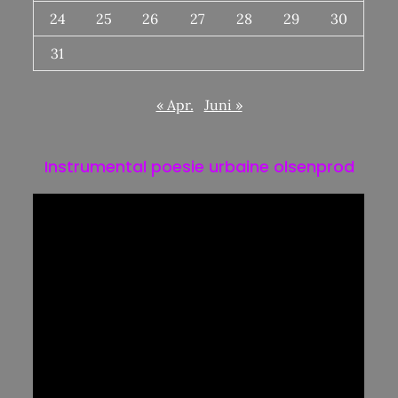
24
25
26
27
28
29
30
31
« Apr.
Juni »
Instrumental poesie urbaine olsenprod