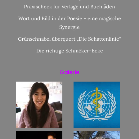
Praxischeck für Verlage und Buchläden
Wort und Bild in der Poesie – eine magische
Synergie
Grünschnabel überquert „Die Schattenlinie“
Die richtige Schmöker-Ecke
Galerie