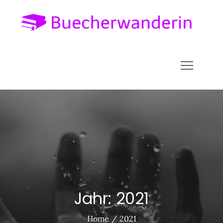
Skip
to
Bu
alles
content
über 
Welt 
Liter
Jahr:
2021
Home
2021