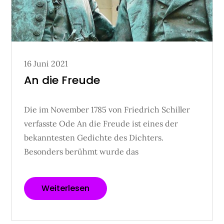
Posted
16 Juni 2021
on
An die Freude
Die im November 1785 von Friedrich Schiller
verfasste Ode An die Freude ist eines der
bekanntesten Gedichte des Dichters.
Besonders berühmt wurde das
Weiterlesen